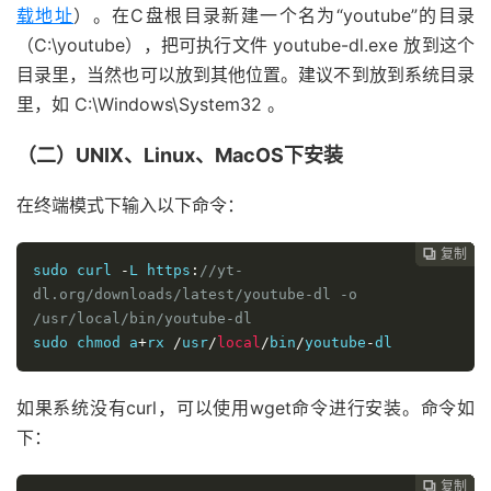
载地址
）。在C盘根目录新建一个名为“youtube”的目录
（C:\youtube），把可执行文件 youtube-dl.exe 放到这个
目录里，当然也可以放到其他位置。建议不到放到系统目录
里，如 C:\Windows\System32 。
（二）UNIX、Linux、MacOS下安装
在终端模式下输入以下命令：
复制
复制
复制
复制
复制
复制






sudo curl 
-
L https
:
//yt-
dl.org/downloads/latest/youtube-dl -o 
/usr/local/bin/youtube-dl
sudo chmod a
+
rx 
/
usr
/
local
/
bin
/
youtube
-
dl
如果系统没有curl，可以使用wget命令进行安装。命令如
下：
复制
复制
复制
复制
复制




