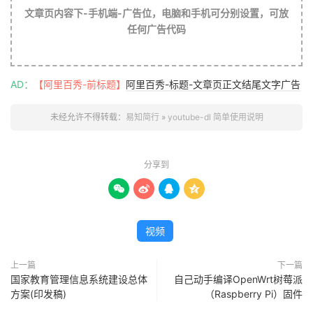
文章页内容下-手机端-广告位，电脑和手机可分别设置，可放
任何广告代码
AD：
【阿里百秀-前标题】
阿里百秀-标题-文章页正文结尾文字广告
未经允许不得转载：
易知简行
»
youtube-dl 简单使用说明
分享到




视频
上一篇
下一篇
国家教育管理信息系统建设总体
自己动手编译OpenWrt树莓派
方案(印发稿)
（Raspberry Pi）固件