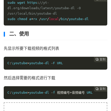
sudo wget https
:
//yt-
dl.org/downloads/latest/youtube-dl -O 
/usr/local/bin/youtube-dl
sudo chmod a
+
rx 
/
usr
/
local
/
bin
/
youtube
-
dl
二、使用
先显示所要下载视频的格式列表
复制
复制
复制
复制




C
:
\youtube
>
youtube
-
dl 
-
F URL
然后选择需要的格式进行下载
复制
复制
复制



C
:
\youtube
>
youtube
-
dl 
-
f 
视频编号+音频编号
 URL