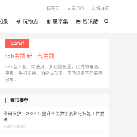

标签云
文章归档
友情链接
知录
玩物志
思享集
智识藏




吐血推荐
tob主题 新一代主题
tob 扁平化、简洁风、多功能配置，优秀的电脑、
平板、手机支持，响应式布局，不同设备不同展示
效果...
置顶推荐
密码保护：2024 年提升全民数字素养与技能工作要
点
2024-03-20