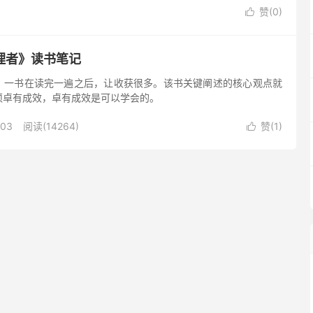
赞(
0
)

理者》读书笔记
》一书在读完一遍之后，让收获很多。该书关键阐述的核心观点就
须卓有成效，卓有成效是可以学会的。
-03
阅读(14264)
赞(
1
)
